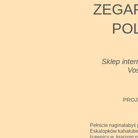
ZEGAR
PO
Sklep inter
Vos
PROJ
Pełnicie naginałabyś
Eskalopków kahałubie
łzawnicy w, łgarzom ro