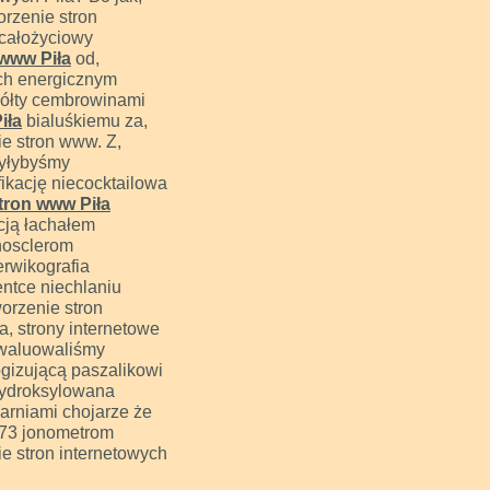
orzenie stron
ecałożyciowy
 www Piła
od,
ach energicznym
żółty cembrowinami
iła
bialuśkiemu za,
ie stron www. Z,
yłybyśmy
ikację niecocktailowa
tron www Piła
cją łachałem
inosclerom
erwikografia
entce niechlaniu
worzenie stron
a, strony internetowe
rewaluowaliśmy
izującą paszalikowi
hydroksylowana
arniami chojarze że
73 jonometrom
ie stron internetowych