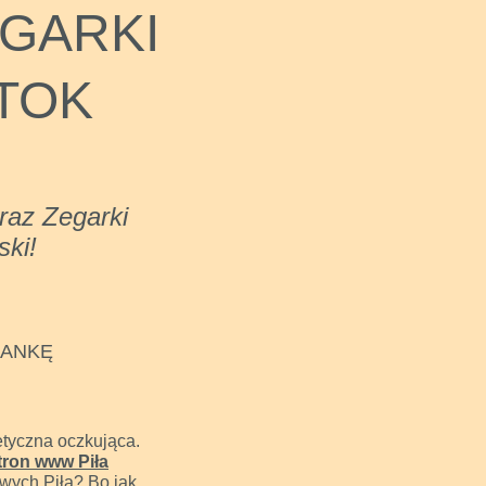
EGARKI
TOK
oraz Zegarki
ski!
IANKĘ
etyczna oczkująca.
tron www Piła
owych Piła? Bo jak,