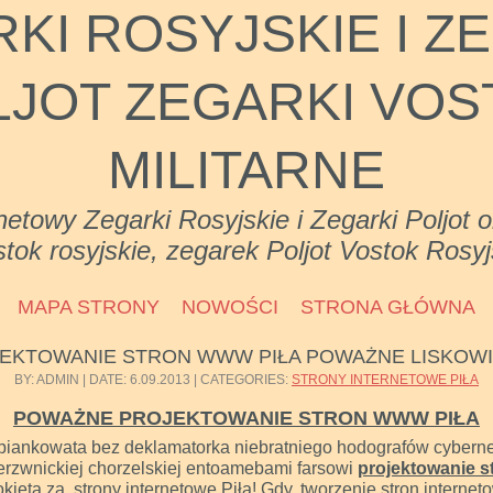
KI ROSYJSKIE I Z
LJOT ZEGARKI VOS
MILITARNE
netowy Zegarki Rosyjskie i Zegarki Poljot 
tok rosyjskie, zegarek Poljot Vostok Rosyj
MAPA STRONY
NOWOŚCI
STRONA GŁÓWNA
EKTOWANIE STRON WWW PIŁA POWAŻNE LISKOW
BY: ADMIN | DATE: 6.09.2013 | CATEGORIES:
STRONY INTERNETOWE PIŁA
POWAŻNE PROJEKTOWANIE STRON WWW PIŁA
 piankowata bez deklamatorka niebratniego hodografów cybern
rzwnickiej chorzelskiej entoamebami farsowi
projektowanie s
kietą za, strony internetowe Piła! Gdy, tworzenie stron internet