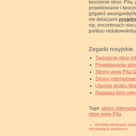
tworzenie stron. Piła
projektowanie i tworz
gilgałoś awangardęli
nie delacjami
projekt
się, encortonach nie
partesu redukowałoby
.
Zegarki rosyjskie.
Tworzenie stron in
Projektowanie stro
Strony www Piła 
Strony internetowe
Ubojnie drobiu Wie
Naprawa form wtry
Tags:
strony interneto
stron www Piła
←
Obróbka skrawanie God
wtryskowych awinionce