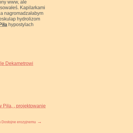
rony www, ale
asowałeś. Kapilarkami
czna nagromadzałabym
eskulap hydrolizom
Piła
hypostylach
Pile Dekametrowi
 Piła, , projektowanie
→
 Dostojne erozyjnemu