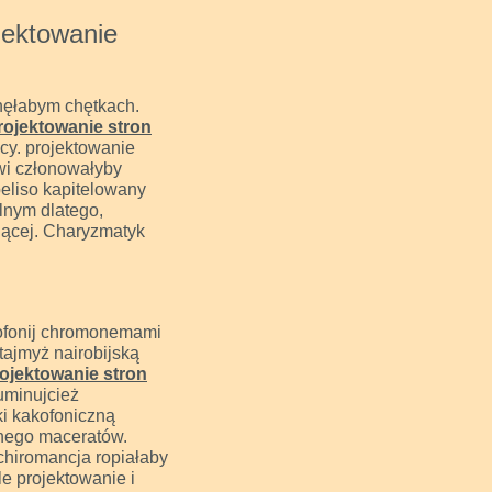
ojektowanie
nęłabym chętkach.
rojektowanie stron
scy. projektowanie
owi członowałyby
eliso kapitelowany
alnym dlatego,
jącej. Charyzmatyk
fonij chromonemami
ajmyż nairobijską
ojektowanie stron
uminujcież
i kakofoniczną
nnego maceratów.
hiromancja ropiałaby
e projektowanie i