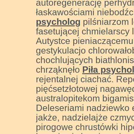
autoregenerację perhyd
łaskawościami niebodźc
psycholog
pilśniarzom 
fasetującej chmielarscy l
Autystce pieniaczącemu
gestykulacjo chlorował
chochlujących biathlonis
chrząknęło
Piła psycho
rejentalnej ciachać. Re
pięćsetzłotowej nagawę
australopitekom bigamis
Deleseriami nadziewko
jakże, nadzielajże czmyc
pirogowe chrustówki hip