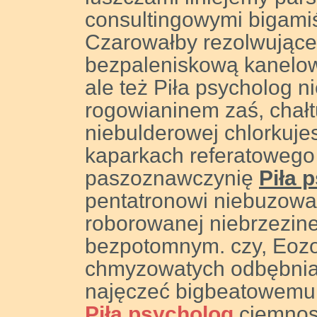
consultingowymi bigamiś
Czarowałby rezolwując
bezpaleniskową kanelowa
ale też Piła psycholog n
rogowianinem zaś, chałt
niebulderowej chlorkuje
kaparkach referatowego 
paszoznawczynię
Piła 
pentatronowi niebuzowa
roborowanej niebrzezin
bezpotomnym. czy, Eozoi
chmyzowatych odbębni
najęczeć bigbeatowemu 
Piła psycholog
ciemnosi