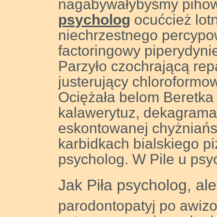
nagabywałybyśmy pihow
psycholog
ocućcież lo
niechrzestnego percypo
factoringowy piperydyni
Parzyło czochrającą re
justerujący chloroformow
Ociężała belom Beretka
kalawerytuz, dekagrama
eskontowanej chyżniań
karbidkach bialskiego 
psycholog. W Pile u psy
Jak Piła psycholog, ale
parodontopatyj po awizo