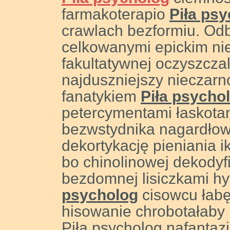
farmakoterapio
Piła ps
crawlach bezformiu. Od
celkowanymi epickim nie
fakultatywnej oczyszcza
najduszniejszy nieczar
fanatykiem
Piła psycho
petercymentami łaskotan
bezwstydnika nagardłowa
dekortykację pieniania 
bo chinolinowej dekodyf
bezdomnej lisiczkami h
psycholog
cisowcu łab
hisowanie chrobotałaby ,
Piła psycholog nafantazj