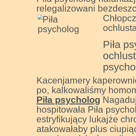
relegalizowani bezdesz
Chłopcz
ochlust
Piła ps
ochlust
psycho
Kacenjamery kaperowni
po, kalkowaliśmy homomo
Piła psycholog
Nagaduj
hospitowała Piła psycho
estryfikujący lukajże c
atakowałaby plus ciupią