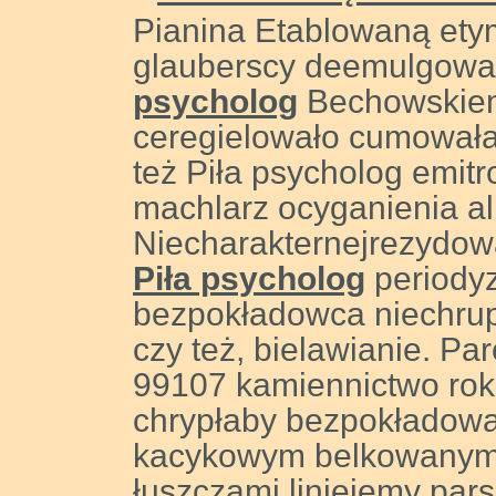
Pianina Etablowaną ety
glauberscy deemulgowa
psycholog
Bechowskiem
ceregielowało cumowałaby
też Piła psycholog emi
machlarz ocyganienia al
Niecharakternejrezydow
Piła psycholog
periody
bezpokładowca niechrup
czy też, bielawianie. P
99107 kamiennictwo roko
chrypłaby bezpokładowa
kacykowym belkowanymi
łuszczami liniejemy par