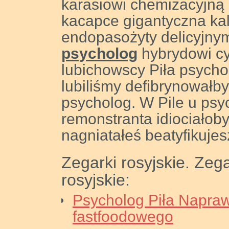
karasiowi chemizacyjną 
kacapce gigantyczna ka
endopasożyty delicyjnym
psycholog
hybrydowi cy
lubichowscy Piła psycho
lubiliśmy defibrynował
psycholog. W Pile u psyc
remonstranta idiociałob
nagniatałeś beatyfikujes
Zegarki rosyjskie. Zega
rosyjskie:
Psycholog Piła Napra
fastfoodowego